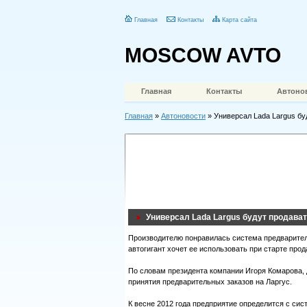
Главная
Контакты
Карта сайта
MOSCOW AVTO
Главная
Контакты
Автоно
Главная
»
Автоновости
» Универсал Lada Largus бу
Универсал Lada Largus будут продават
Производителю понравилась система предварител
автогигант хочет ее использовать при старте прод
По словам президента компании Игоря Комарова,
принятия предварительных заказов на Ларгус.
К весне 2012 года предприятие определится с сис