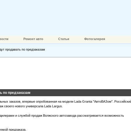
вости
Ремонт авто
Статьи
Фотогалерея
дут продавать по предзаказам
ь по предзаказам
ьных заказов, впервые опробованная на модели Lada Granta "АвтоВАЗом". Российски
аж своего нового универсала Lada Largus.
 дилерами и службой продаж Волжского автозавода рассматривается возможность
темой предзаказа.