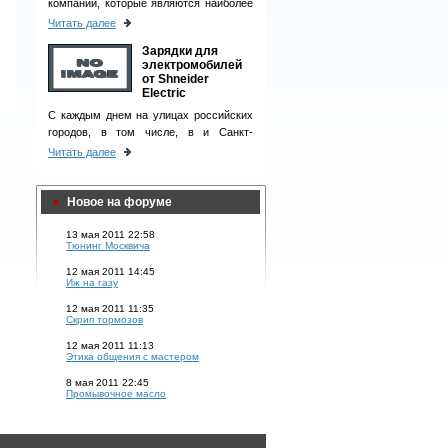
компаний, которые являются наиболее
ответственными деловыми партнерами
Читать далее
и однозначно вызывают чувство
Зарядки для
доверия у клиентов.
электромобилей
от Shneider
Electric
С каждым днем на улицах российских
городов, в том числе, в и Санкт-
Петербурге, появляется все больше
Читать далее
электромобилей.
Новое на форуме
13 мая 2011 22:58
Тюнинг Москвича
12 мая 2011 14:45
Иж на газу
12 мая 2011 11:35
Скрип тормозов
12 мая 2011 11:13
Этика общения с мастером
8 мая 2011 22:45
Промывочное масло