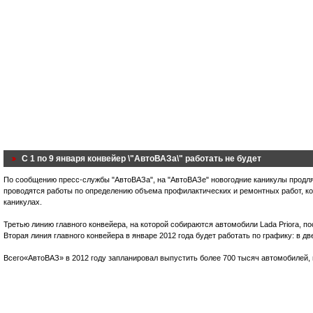
С 1 по 9 января конвейер \"АвтоВАЗа\" работать не будет
По сообщению пресс-службы "АвтоВАЗа", на "АвтоВАЗе" новогодние каникулы продля
проводятся работы по определению объема профилактических и ремонтных работ, к
каникулах.
Третью линию главного конвейера, на которой собираются автомобили Lada Priora, п
Вторая линия главного конвейера в январе 2012 года будет работать по графику: в дв
Всего«АвтоВАЗ» в 2012 году запланировал выпустить более 700 тысяч автомобилей,