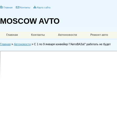
Главная
Контакты
Карта сайта
MOSCOW AVTO
Главная
Контакты
Автоновости
Ремонт авто
Главная
»
Автоновости
» С 1 по 9 января конвейер \"АвтоВАЗа\" работать не будет