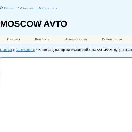
Главная
Контакты
Карта сайта
MOSCOW AVTO
Главная
Контакты
Автоновости
Ремонт авто
Главная
»
Автоновости
» На новогодние праздники конвейер на АВТОВАЗе будет оста