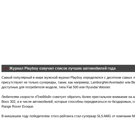
Журнал Playboy озвучил список лучших автомобилей года
Самый популярный в мире мужской журнал Playboy определился с десятком самых л
присутствуют не только суперкары, такие, как например, Lamborghini Aventador или Ben
доступные для потребителя модели, типа Fiat 500 или Hyundai Veloster.
Любителям скорости «Плейбой» советует обратить более пристальное внимание на а
Boss 302, а в числе автомобилей, которые способны передвигаться по бездорожью, 
Range Rover Evoque.
В минувшем году победителем этого рейтинга стал суперкар SLS AMG от компании M