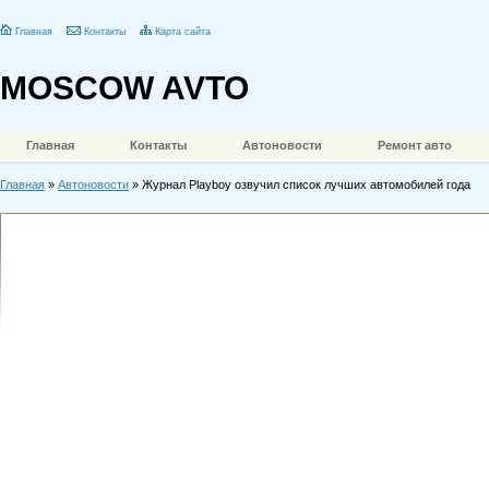
Главная
Контакты
Карта сайта
MOSCOW AVTO
Главная
Контакты
Автоновости
Ремонт авто
Главная
»
Автоновости
» Журнал Playboy озвучил список лучших автомобилей года