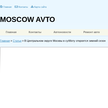
Главная
Контакты
Карта сайта
MOSCOW AVTO
Главная
Контакты
Автоновости
Ремонт авто
Главная
»
Статьи
» В Центральном округе Москвы в субботу откроется зимний сезон