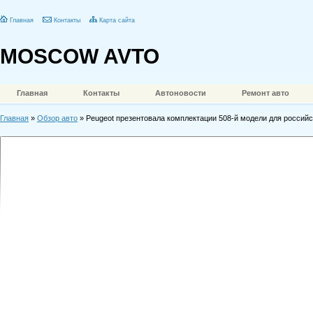
Главная
Контакты
Карта сайта
MOSCOW AVTO
Главная
Контакты
Автоновости
Ремонт авто
Главная
»
Обзор авто
» Peugeot презентовала комплектации 508-й модели для российс