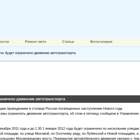
вости
Ремонт авто
Статьи
Фотогалерея
чь будет ограничено движение автотранспорта
раничено движение автотранспорта
ящим проведением в столице России посвященных наступлению Нового года
квы ограничить движение автотранспорта, об этом в пятницу сообщили в Управлении
кабря 2011 года и до 1.30 1 января 2012 года будет ограничено по нескольким улицам:
ой площади, по улице Моховой, по Охотному ряду, по Лубянской и Новой площадям, а
о Большому Москворецкому мосту. Перекрытие автомобильного движения связано с тем