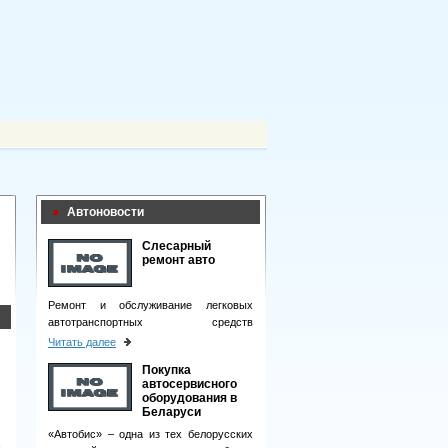
Автоновости
Слесарный
ремонт авто
Ремонт и обслуживание легковых
автотранспортных средств
подразумевает целый комплекс
Читать далее
мероприятий.
Покупка
автосервисного
оборудования в
Беларуси
«Автобис» – одна из тех белорусских
,