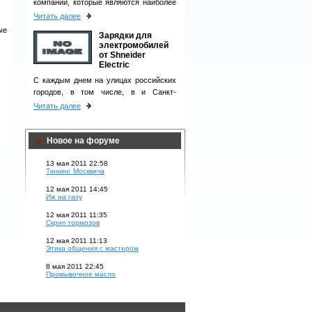
компаний, которые являются наиболее
ответственными деловыми партнерами
Читать далее
и однозначно вызывают чувство
ые
Зарядки для
доверия у клиентов.
электромобилей
от Shneider
Electric
С каждым днем на улицах российских
городов, в том числе, в и Санкт-
Петербурге, появляется все больше
Читать далее
электромобилей.
Новое на форуме
13 мая 2011 22:58
Тюнинг Москвича
12 мая 2011 14:45
Иж на газу
12 мая 2011 11:35
Скрип тормозов
12 мая 2011 11:13
Этика общения с мастером
8 мая 2011 22:45
Промывочное масло