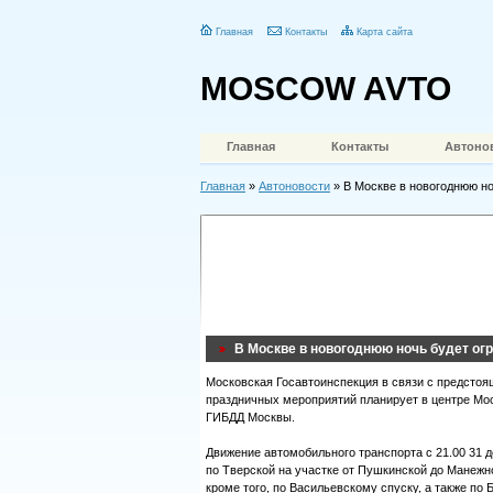
Главная
Контакты
Карта сайта
MOSCOW AVTO
Главная
Контакты
Автоно
Главная
»
Автоновости
» В Москве в новогоднюю но
В Москве в новогоднюю ночь будет ог
Московская Госавтоинспекция в связи с предсто
праздничных мероприятий планирует в центре Мос
ГИБДД Москвы.
Движение автомобильного транспорта с 21.00 31 де
по Тверской на участке от Пушкинской до Манежн
кроме того, по Васильевскому спуску, а также п