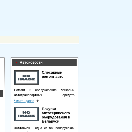
Автоновости
Слесарный
ремонт авто
Ремонт и обслуживание легковых
автотранспортных средств
подразумевает целый комплекс
Читать далее
мероприятий.
Покупка
автосервисного
оборудования в
Беларуси
«Автобис» – одна из тех белорусских