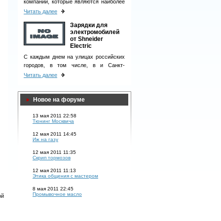
компаний, которые являются наиболее
ответственными деловыми партнерами
Читать далее
и однозначно вызывают чувство
Зарядки для
доверия у клиентов.
электромобилей
от Shneider
Electric
С каждым днем на улицах российских
городов, в том числе, в и Санкт-
Петербурге, появляется все больше
Читать далее
электромобилей.
Новое на форуме
13 мая 2011 22:58
Тюнинг Москвича
12 мая 2011 14:45
Иж на газу
12 мая 2011 11:35
Скрип тормозов
12 мая 2011 11:13
Этика общения с мастером
8 мая 2011 22:45
Промывочное масло
ой