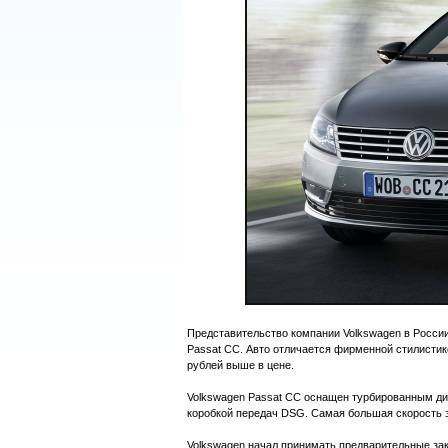
Представительство компании Volkswagen в России
Passat CC. Авто отличается фирменной стилистико
рублей выше в цене.
Volkswagen Passat CC оснащен турбированным диз
коробкой передач DSG. Самая большая скорость э
Volkswagen начал принимать предварительные зак