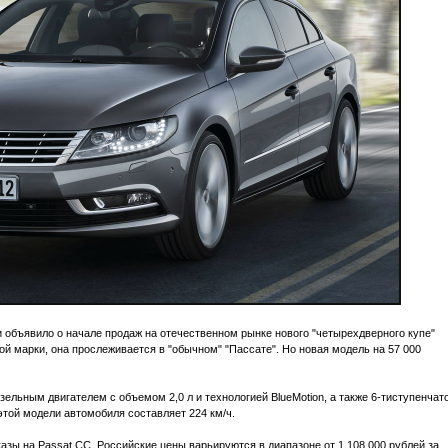
 объявило о начале продаж на отечественном рынке нового "четырехдверного купе"
й марки, она прослеживается в "обычном" "Пассате". Но новая модель на 57 000
ельным двигателем с объемом 2,0 л и технологией BlueMotion, а также 6-тиступенчат
той модели автомобиля составляет 224 км/ч.
азы на Passat CC. Российские цены варьируются в диапазоне от 1 108 000 рублей за