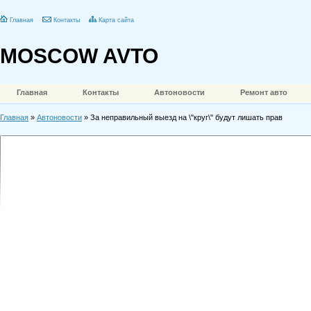
Главная
Контакты
Карта сайта
MOSCOW AVTO
Главная
Контакты
Автоновости
Ремонт авто
Главная
»
Автоновости
» За неправильный выезд на \"круг\" будут лишать прав