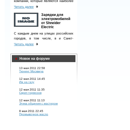
компаний, которые являются наиболее
ответственными деловыми партнерами
Читать далее
и однозначно вызывают чувство
Зарядки для
доверия у клиентов.
электромобилей
от Shneider
Electric
С каждым днем на улицах российских
городов, в том числе, в и Санкт-
Петербурге, появляется все больше
Читать далее
электромобилей.
Новое на форуме
13 мая 2011 22:58
Тюнинг Москвича
12 мая 2011 14:45
Иж на газу
12 мая 2011 11:35
Скрип тормозов
12 мая 2011 11:13
Этика общения с мастером
8 мая 2011 22:45
Промывочное масло