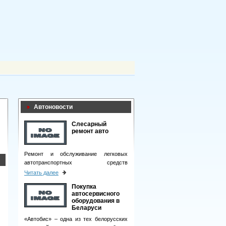
Автоновости
Слесарный
ремонт авто
Ремонт и обслуживание легковых
автотранспортных средств
подразумевает целый комплекс
Читать далее
мероприятий.
Покупка
автосервисного
оборудования в
Беларуси
«Автобис» – одна из тех белорусских