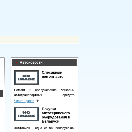
Автоновости
Слесарный
ремонт авто
Ремонт и обслуживание легковых
автотранспортных средств
подразумевает целый комплекс
Читать далее
мероприятий.
Покупка
автосервисного
оборудования в
Беларуси
«Автобис» – одна из тех белорусских