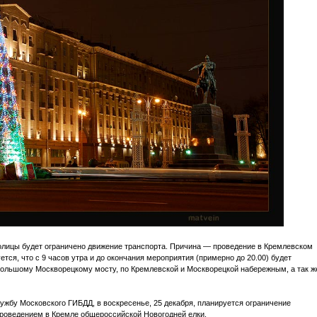
олицы будет ограничено движение транспорта. Причина — проведение в Кремлевском
тся, что с 9 часов утра и до окончания мероприятия (примерно до 20.00) будет
Большому Москворецкому мосту, по Кремлевской и Москворецкой набережным, а так ж
жбу Московского ГИБДД, в воскресенье, 25 декабря, планируется ограничение
проведением в Кремле общероссийской Новогодней елки.