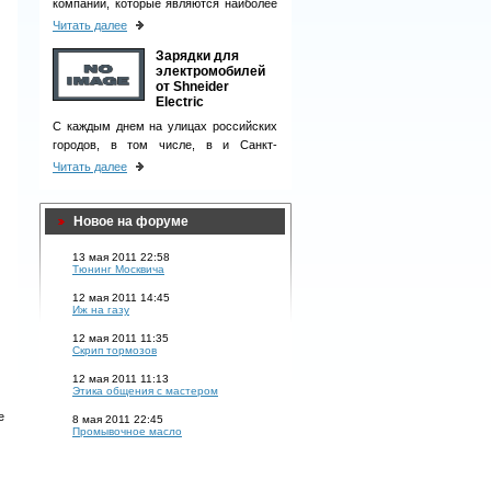
компаний, которые являются наиболее
ответственными деловыми партнерами
Читать далее
и однозначно вызывают чувство
Зарядки для
доверия у клиентов.
электромобилей
от Shneider
Electric
С каждым днем на улицах российских
городов, в том числе, в и Санкт-
Петербурге, появляется все больше
Читать далее
электромобилей.
Новое на форуме
13 мая 2011 22:58
Тюнинг Москвича
12 мая 2011 14:45
Иж на газу
12 мая 2011 11:35
Скрип тормозов
12 мая 2011 11:13
Этика общения с мастером
е
8 мая 2011 22:45
Промывочное масло