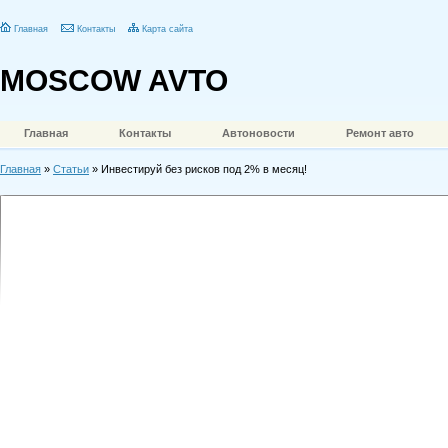
Главная
Контакты
Карта сайта
MOSCOW AVTO
Главная
Контакты
Автоновости
Ремонт авто
Главная
»
Статьи
» Инвестируй без рисков под 2% в месяц!