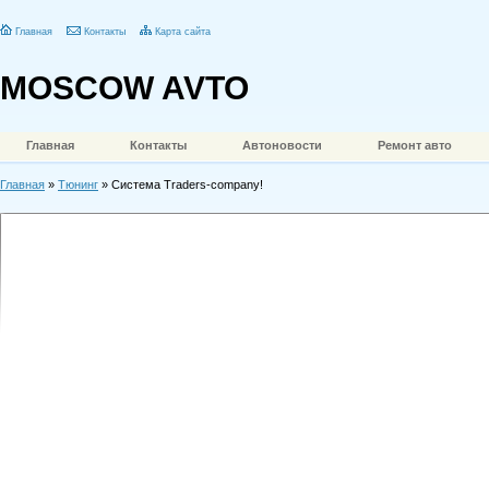
Главная
Контакты
Карта сайта
MOSCOW AVTO
Главная
Контакты
Автоновости
Ремонт авто
Главная
»
Тюнинг
» Система Traders-company!