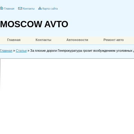
Главная
Контакты
Карта сайта
MOSCOW AVTO
Главная
Контакты
Автоновости
Ремонт авто
Главная
»
Статьи
» За плохие дороги Генпрокуратура грозит возбуждением уголовных 