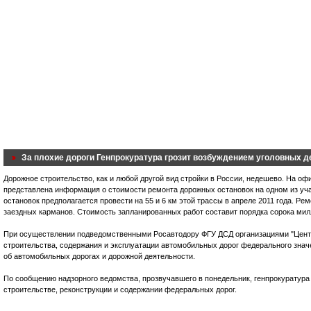
За плохие дороги Генпрокуратура грозит возбуждением уголовных д
Дорожное строительство, как и любой другой вид стройки в России, недешево. На о
представлена информация о стоимости ремонта дорожных остановок на одном из уча
остановок предполагается провести на 55 и 6 км этой трассы в апреле 2011 года. Р
заездных карманов. Стоимость запланированных работ составит порядка сорока мил
При осуществлении подведомственными Росавтодору ФГУ ДСД организациями "Центр
строительства, содержания и эксплуатации автомобильных дорог федерального зна
об автомобильных дорогах и дорожной деятельности.
По сообщению надзорного ведомства, прозвучавшего в понедельник, генпрокуратур
строительстве, реконструкции и содержании федеральных дорог.