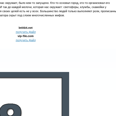
нас окружает, было кем-то запущено. Кто-то основал город, кто-то организовал его
т. И так до каждой мелочи, которая нас окружает: светофоры, клумбы, скамейки у
я своих целей есть не у всех. Большинство людей только выполняют роли, прописанн
изатора скрыт под слоем многочисленных мифов.
letitbit.net
получить файл
vip-file.com
получить файл