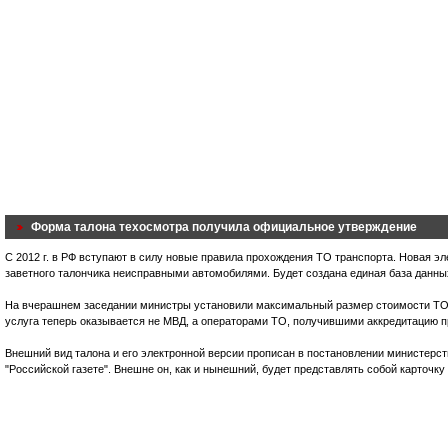
Форма талона техосмотра получила официальное утверждение
С 2012 г. в РФ вступают в силу новые правила прохождения ТО транспорта. Новая э
заветного талончика неисправными автомобилями. Будет создана единая база данн
На вчерашнем заседании министры установили максимальный размер стоимости ТО ав
услуга теперь оказывается не МВД, а операторами ТО, получившими аккредитацию 
Внешний вид талона и его электронной версии прописан в постановлении министерств
"Российской газете". Внешне он, как и нынешний, будет представлять собой карточк