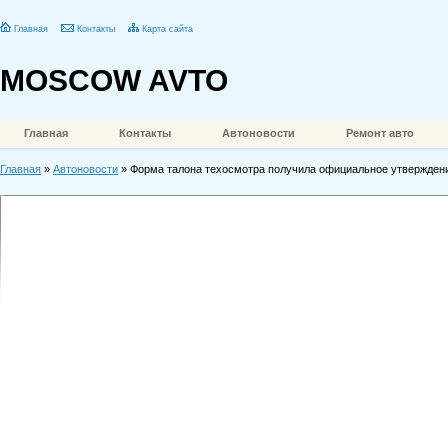
Главная
Контакты
Карта сайта
MOSCOW AVTO
Главная
Контакты
Автоновости
Ремонт авто
Главная
»
Автоновости
» Форма талона техосмотра получила официальное утвержден