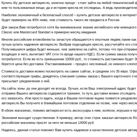
Купить б/у детское автокресло, конечно проще - стоит зайти на любой тематический 
кем-то пользованные вещи, да и историю кресла не отследишь. А ведь производител
Наиболее экономичный и безопасный способ – купить детское автокресло в интернет-
будет примерно на 40% ниже, чем стоимость такого же предмета в России.
Для заказа Вам потребуется хотя бы минимальное знание английского или немецкого 
Classic или Mastercard Standart и примерно месяц ожидания.
Многие российские втомобилисты зачастую обращаются к опытным людям,таким ка
лучше купить надежное автокресло. Выбрав подходящее кресло, рассчитайте его стои
Получившаяся цифра будет меньше, чем заявлено на сайте, потому что при отправке
входящих в него, вычитают VAT (что-то вроде нашего НДС). Если сумма заказа полу
потребуется. Если же есть превышение 10000 руб., то стоимость растаможки буде
берется цена без доставки. Растаможивание – процесс несложный, но немного хлопо
Стоимость доставки можно посмотреть на самих сайтах, в среднем это 35 евро. Оф
соответствующие графы, дождитесь списания суммы заказа с Вашего карточного счет
присылает уведомление о ней.
На сайты зоны .ру они доходят не всегда. Лучше, если Ваш электронный адрес будет 
отправке Вашего автокресла содержится треккинг, то путь доставки можно отследить 
его запросить. Или просто ждать, когда в Вашем почтовом ящике появится уведомл
автокресло Вы получите в ближайшем почтовом отделении не позже, чем через месяц
В обоих магазинах, помимо автокресел есть аксессуары к ним, коляски, игрушки и п
Экономия выходит существенная. К примеру, автор этих строк заказал автокресло Rome
российские магазины просят за него не меньше 14000 руб.
Надеюсь, данная статья поможет Вам купить надежное и качественное детское авток