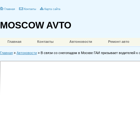
Главная
Контакты
Карта сайта
MOSCOW AVTO
Главная
Контакты
Автоновости
Ремонт авто
Главная
»
Автоновости
» В связи со снегопадом в Москве ГАИ призывает водителей к 