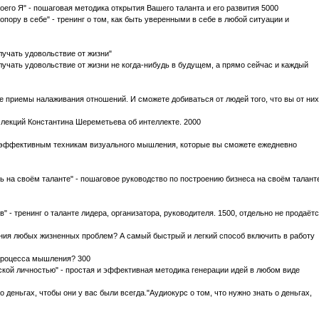
оего Я" - пошаговая методика открытия Вашего таланта и его развития 5000
опору в себе" - тренинг о том, как быть уверенными в себе в любой ситуации и
лучать удовольствие от жизни"
олучать удовольствие от жизни не когда-нибудь в будущем, а прямо сейчас и каждый
 приемы налаживания отношений. И сможете добиваться от людей того, что вы от них
с лекций Константина Шереметьева об интеллекте. 2000
 эффективным техникам визуального мышления, которые вы сможете ежедневно
ь на своём таланте" - пошаговое руководство по построению бизнеса на своём талант
" - тренинг о таланте лидера, организатора, руководителя. 1500, отдельно не продаётс
ния любых жизненных проблем? А самый быстрый и легкий способ включить в работу
 процесса мышления? 300
еской личностью" - простая и эффективная методика генерации идей в любом виде
о деньгах, чтобы они у вас были всегда."Aудиокурс о том, что нужно знать о деньгах,