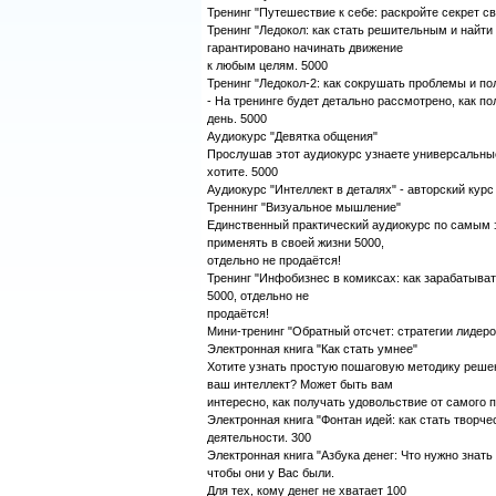
Тренинг "Путешествие к себе: раскройте секрет св
Тренинг "Ледокол: как стать решительным и найти 
гарантировано начинать движение
к любым целям. 5000
Тренинг "Ледокол-2: как сокрушать проблемы и по
- На тренинге будет детально рассмотрено, как п
день. 5000
Аудиокурс "Девятка общения"
Прослушав этот аудиокурс узнаете универсальные
хотите. 5000
Аудиокурс "Интеллект в деталях" - авторский кур
Треннинг "Визуальное мышление"
Единственный практический аудиокурс по самым
применять в своей жизни 5000,
отдельно не продаётся!
Тренинг "Инфобизнес в комиксах: как зарабатыват
5000, отдельно не
продаётся!
Мини-тренинг "Обратный отсчет: стратегии лидеров
Электронная книга "Как стать умнее"
Хотите узнать простую пошаговую методику реше
ваш интеллект? Может быть вам
интересно, как получать удовольствие от самого
Электронная книга "Фонтан идей: как стать творч
деятельности. 300
Электронная книга "Азбука денег: Что нужно знать 
чтобы они у Вас были.
Для тех, кому денег не хватает 100