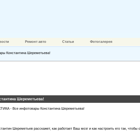
вости
Ремонт авто
Статьи
Фотогалерея
ры Константина Шереметьева!
стантина Шереметьева!
стантин Шереметьев расскажет, как работает Ваш мозг и как настроить его так, чтобы 