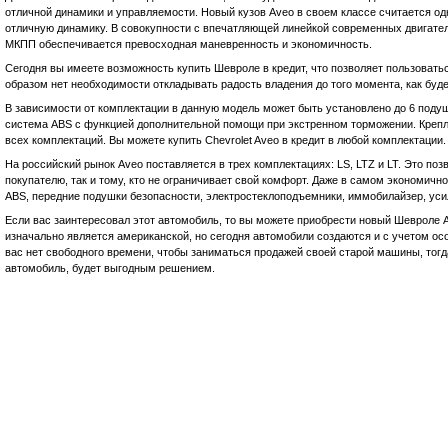
отличной динамики и управляемости. Новый кузов Aveo в своем классе считается од
отличную динамику. В совокупности с впечатляющей линейкой современных двигател
МКПП обеспечивается превосходная маневренность и экономичность.
Сегодня вы имеете возможность купить Шевроле в кредит, что позволяет пользовать
образом нет необходимости откладывать радость владения до того момента, как буд
В зависимости от комплектации в данную модель может быть установлено до 6 подуш
система ABS с функцией дополнительной помощи при экстренном торможении. Крепл
всех комплектаций. Вы можете купить Chevrolet Aveo в кредит в любой комплектации.
На российский рынок Aveo поставляется в трех комплектациях: LS, LTZ и LT. Это по
покупателю, так и тому, кто не ограничивает свой комфорт. Даже в самом экономич
ABS, передние подушки безопасности, электростеклоподъемники, иммобилайзер, усил
Если вас заинтересовал этот автомобиль, то вы можете приобрести новый Шевроле 
изначально является американской, но сегодня автомобили создаются и с учетом ос
вас нет свободного времени, чтобы заниматься продажей своей старой машины, тогда
автомобиль, будет выгодным решением.