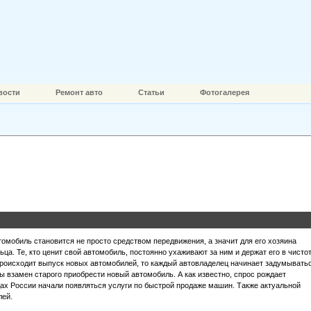
вости
Ремонт авто
Статьи
Фотогалерея
омобиль становится не просто средством передвижения, а значит для его хозяина
ьца. Те, кто ценит свой автомобиль, постоянно ухаживают за ним и держат его в чистот
происходит выпуск новых автомобилей, то каждый автовладелец начинает задумыватьс
бы взамен старого приобрести новый автомобиль. А как известно, спрос рождает
дах России начали появляться услуги по быстрой продаже машин. Также актуальной
лей.