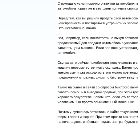
С помощью услуги срочного выкупа автомобиля, в 
автомобиль, сразу же в этот день получить свои 
Перед тем, как вы решили продать свой автомобил
неисправности и постараться устранить их заране
Это, несомненно, важно.
Вот, например, если посмотреть на выкуп автомоби
предлагаемый для продажи автомобиль в указанно
зависеть цена машины. Если все всех устраивает,
автомобиль.
Скупка авто сейчас приобретает популярность и с
машину первому встречному скупщику. Важно прок
максимуму и уже исходя из этого можно претендо
предложений от разных фирм по быстрому выкупу а
Также на рынке в связи со спросом быстрого вык
оказать помощь в выгодной продаже, при этом тре
хорошего покупателя. Запомните, если кто-то треб
человеком. Он просто обыкновенный мошенник.
Поэтому лучше самостоятельно найти такую комп
фирмы через интернет. При этом просто так не от
на ночь, а деньги обещают отдать завтра, будьт