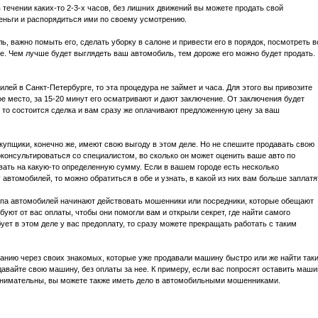
течении каких-то 2-3-х часов, без лишних движений вы можете продать свой
деньги и распорядиться ими по своему усмотрению.
ь, важно помыть его, сделать уборку в салоне и привести его в порядок, посмотреть в
е. Чем лучше будет выглядеть ваш автомобиль, тем дороже его можно будет продать.
лей в Санкт-Петербурге, то эта процедура не займет и часа. Для этого вы привозите
е место, за 15-20 минут его осматривают и дают заключение. От заключения будет
 то состоится сделка и вам сразу же оплачивают предложенную цену за ваш
купщики, конечно же, имеют свою выгоду в этом деле. Но не спешите продавать свою
онсультироваться со специалистом, во сколько он может оценить ваше авто по
вать на какую-то определенную сумму. Если в вашем городе есть несколько
втомобилей, то можно обратиться в обе и узнать, в какой из них вам больше заплатя
упа автомобилей начинают действовать мошенники или посредники, которые обещают
буют от вас оплаты, чтобы они помогли вам и открыли секрет, где найти самого
ует в этом деле у вас предоплату, то сразу можете прекращать работать с таким
анию через своих знакомых, которые уже продавали машину быстро или же найти так
давайте свою машину, без оплаты за нее. К примеру, если вас попросят оставить маш
е внимательны, вы можете также иметь дело в автомобильными мошенниками.