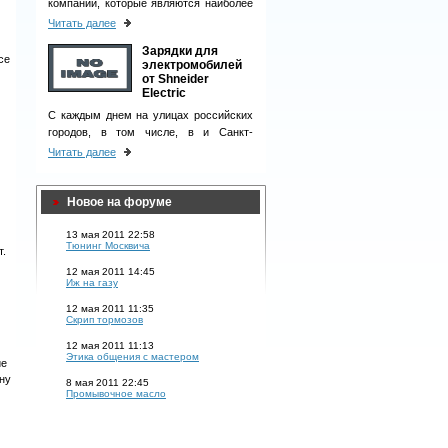
компаний, которые являются наиболее
ответственными деловыми партнерами
Читать далее
и однозначно вызывают чувство
Зарядки для
доверия у клиентов.
се
электромобилей
от Shneider
Electric
С каждым днем на улицах российских
городов, в том числе, в и Санкт-
Петербурге, появляется все больше
Читать далее
электромобилей.
Новое на форуме
13 мая 2011 22:58
Тюнинг Москвича
т.
12 мая 2011 14:45
Иж на газу
12 мая 2011 11:35
Скрип тормозов
12 мая 2011 11:13
Этика общения с мастером
ие
ину
8 мая 2011 22:45
Промывочное масло