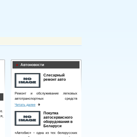
Автоновости
Слесарный
ремонт авто
Ремонт и обслуживание легковых
автотранспортных средств
подразумевает целый комплекс
Читать далее
мероприятий.
е.
Покупка
я,
автосервисного
оборудования в
Беларуси
«Автобис» – одна из тех белорусских