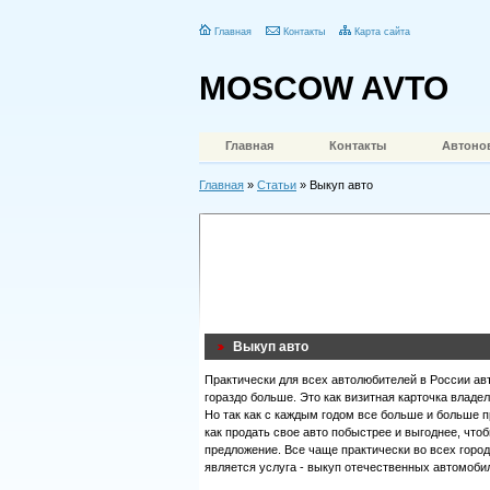
Главная
Контакты
Карта сайта
MOSCOW AVTO
Главная
Контакты
Автоно
Главная
»
Статьи
» Выкуп авто
Выкуп авто
Практически для всех автолюбителей в России авт
гораздо больше. Это как визитная карточка владел
Но так как с каждым годом все больше и больше 
как продать свое авто побыстрее и выгоднее, что
предложение. Все чаще практически во всех горо
является услуга - выкуп отечественных автомоби