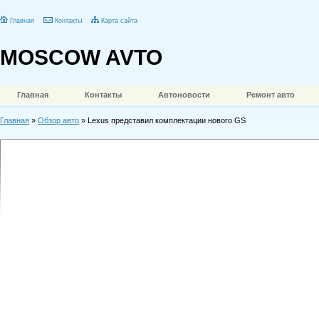
Главная
Контакты
Карта сайта
MOSCOW AVTO
Главная
Контакты
Автоновости
Ремонт авто
Главная
»
Обзор авто
» Lexus представил комплектации нового GS