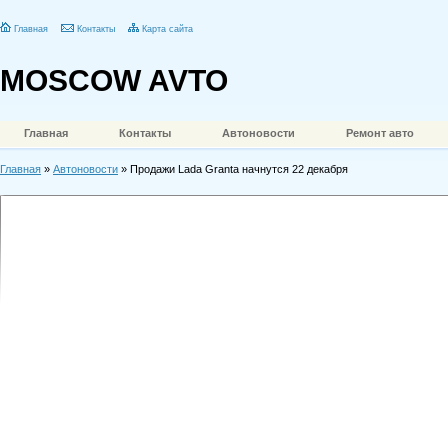
Главная
Контакты
Карта сайта
MOSCOW AVTO
Главная
Контакты
Автоновости
Ремонт авто
Главная
»
Автоновости
» Продажи Lada Granta начнутся 22 декабря