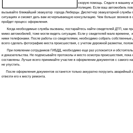
скорую помощь. Сядьте в машину и 
полицию. Если ваш автомобиль пов
вызывайте ближайший эвакуатор города Люберцы. Диспетчер эвакуаторной службы 
ситуациях и сможет дать вам исчерпывающую консультацию. Чем больше звонков в 
пройдет процесс оформления.
Когда необходимые службы вызваны, постарайтесь найти свидетелей ДТП, как прав
мимо автомобилей, тоже могли видеть ситуацию. Если у свидетелей мало времени, и
ними телефонами. После работы со свидетелями, необходимо собрать собственные д
всего сделать фотографию места происшествия, с учетом дорожной разметки, полож
При появлении сотрудников ГИБДД, необходимо еще раз успокоится и обстоятельн
и доказательства. Не подписывайте протоколы и место осмотра происшествия, пока 
составлены. Лучше всего принимайте участие в оформлении документов с самого нач
не упустить.
После оформления документов останется только аккуратно погрузить аварийный а
отвезти его к месту ремонта.