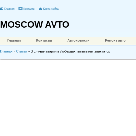
Главная
Контакты
Карта сайта
MOSCOW AVTO
Главная
Контакты
Автоновости
Ремонт авто
Главная
»
Статьи
» В случае аварии в Люберцах, вызываем эвакуатор