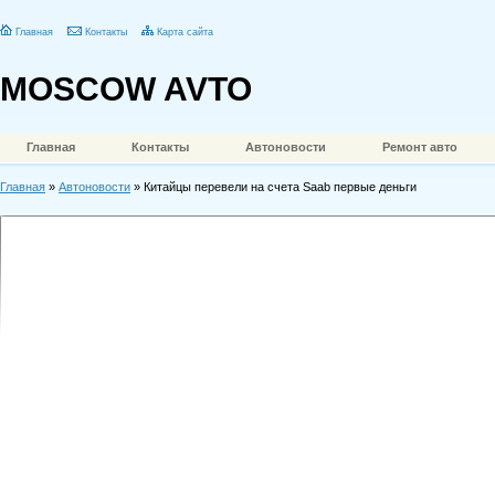
Главная
Контакты
Карта сайта
MOSCOW AVTO
Главная
Контакты
Автоновости
Ремонт авто
Главная
»
Автоновости
» Китайцы перевели на счета Saab первые деньги