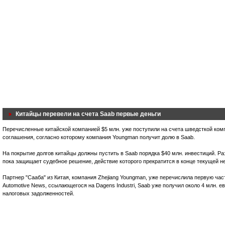
Китайцы перевели на счета Saab первые деньги
Перечисленные китайской компанией $5 млн. уже поступили на счета шведсткой ком
соглашения, согласно которому компания Youngman получит долю в Saab.
На покрытие долгов китайцы должны пустить в Saab порядка $40 млн. инвестиций. Р
пока защищает судебное решение, действие которого прекратится в конце текущей н
Партнер "Сааба" из Китая, компания Zhejiang Youngman, уже перечислила первую ча
Automotive News, ссылающегося на Dagens Industri, Saab уже получил около 4 млн. е
налоговых задолженностей.