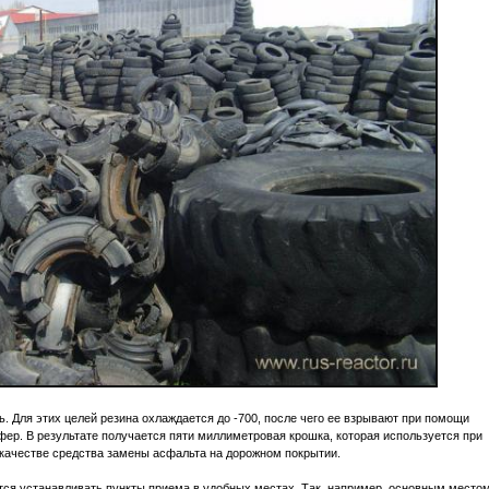
 Для этих целей резина охлаждается до -700, после чего ее взрывают при помощи
фер. В результате получается пяти миллиметровая крошка, которая используется при
 качестве средства замены асфальта на дорожном покрытии.
ся устанавливать пункты приема в удобных местах. Так, например, основным место