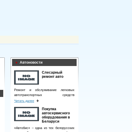
Автоновости
Слесарный
ремонт авто
Ремонт и обслуживание легковых
автотранспортных средств
подразумевает целый комплекс
Читать далее
мероприятий.
Покупка
автосервисного
оборудования в
Беларуси
«Автобис» – одна из тех белорусских