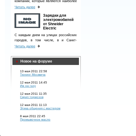
компаний, которые являются наиболее
ответственными деловыми партнерами
Читать далее
и однозначно вызывают чувство
Зарядки для
доверия у клиентов.
электромобилей
от Shneider
Electric
С каждым днем на улицах российских
городов, в том числе, в и Санкт-
Петербурге, появляется все больше
Читать далее
электромобилей.
Новое на форуме
13 мая 2011 22:58
Тюнинг Москвича
12 мая 2011 14:45
Иж на газу
12 мая 2011 11:35
Скрип тормозов
12 мая 2011 11:13
Этика общения с мастером
8 мая 2011 22:45
Промывочное масло
м