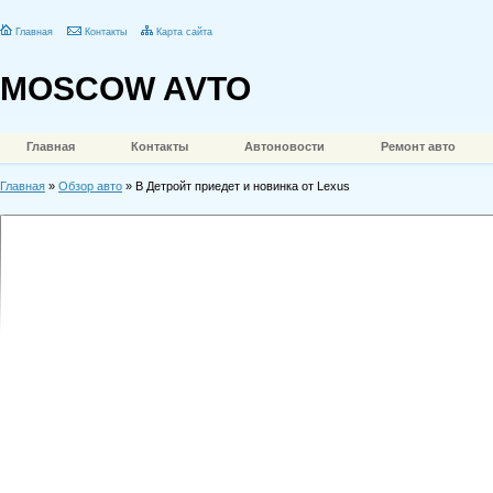
Главная
Контакты
Карта сайта
MOSCOW AVTO
Главная
Контакты
Автоновости
Ремонт авто
Главная
»
Обзор авто
» В Детройт приедет и новинка от Lexus