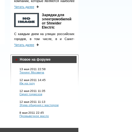
компаний, которые являются наиболее
ответственными деловыми партнерами
Читать далее
и однозначно вызывают чувство
Зарядки для
доверия у клиентов.
электромобилей
от Shneider
Electric
С каждым днем на улицах российских
городов, в том числе, в и Санкт-
Петербурге, появляется все больше
Читать далее
электромобилей.
Новое на форуме
13 мая 2011 22:58
Тюнинг Москвича
12 мая 2011 14:45
Иж на газу
12 мая 2011 11:35
Скрип тормозов
12 мая 2011 11:13
Этика общения с мастером
8 мая 2011 22:45
Промывочное масло