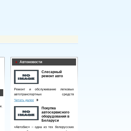
Автоновости
Слесарный
ремонт авто
Ремонт и обслуживание легковых
автотранспортных средств
подразумевает целый комплекс
Читать далее
мероприятий.
и.
Покупка
автосервисного
оборудования в
Беларуси
«Автобис» – одна из тех белорусских