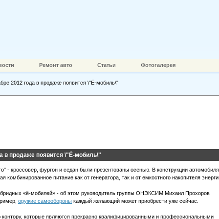
вости
Ремонт авто
Статьи
Фотогалерея
бре 2012 года в продаже появится \"Ё-мобиль\"
а в продаже появится \"Ё-мобиль\"
о" - кроссовер, фургон и седан были презентованы осенью. В конструкции автомобиля
 комбинированное питание как от генератора, так и от емкостного накопителя энерги
 гибридных «ё-мобилей» - об этом руководитель группы ОНЭКСИМ Михаил Прохоров
пример,
оружие самообороны
каждый желающий может приобрести уже сейчас.
ю контору, которые являются прекрасно квалифицированными и профессиональными