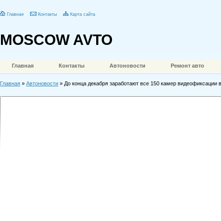
Главная
Контакты
Карта сайта
MOSCOW AVTO
Главная
Контакты
Автоновости
Ремонт авто
Главная
»
Автоновости
» До конца декабря заработают все 150 камер видеофиксации 