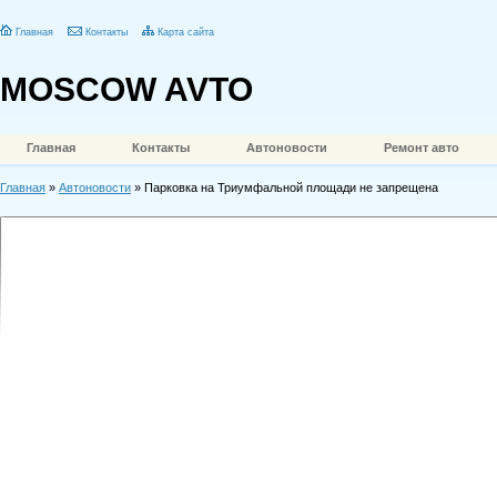
Главная
Контакты
Карта сайта
MOSCOW AVTO
Главная
Контакты
Автоновости
Ремонт авто
Главная
»
Автоновости
» Парковка на Триумфальной площади не запрещена