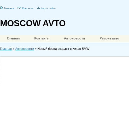
Главная
Контакты
Карта сайта
MOSCOW AVTO
Главная
Контакты
Автоновости
Ремонт авто
Главная
»
Автоновости
» Новый бренд создаст в Китае BMW