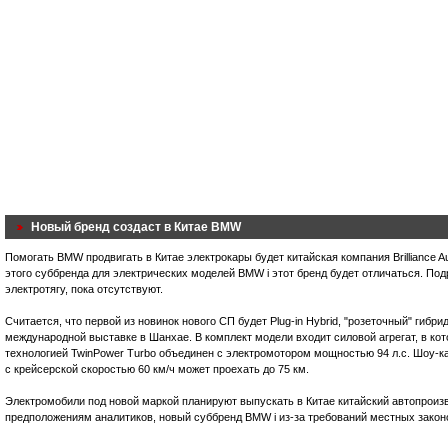
Новый бренд создаст в Китае BMW
Помогать BMW продвигать в Китае электрокары будет китайская компания Brilliance A
этого суббренда для электрических моделей BMW i этот бренд будет отличаться. Под
электротягу, пока отсутствуют.
Считается, что первой из новинок нового СП будет Plug-in Hybrid, "розеточный" гибр
международной выставке в Шанхае. В комплект модели входит силовой агрегат, в ко
технологией TwinPower Turbo объединен с электромотором мощностью 94 л.с. Шоу-к
с крейсерской скоростью 60 км/ч может проехать до 75 км.
Электромобили под новой маркой планируют выпускать в Китае китайский автопроизво
предположениям аналитиков, новый суббренд BMW i из-за требований местных законо