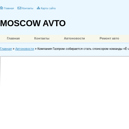
Главная
Контакты
Карта сайта
MOSCOW AVTO
Главная
Контакты
Автоновости
Ремонт авто
Главная
»
Автоновости
» Компания Газпром собирается стать спонсором команды «Ё-а