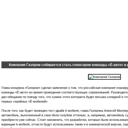
Компания Газпром собирается стать спонсором команды «Ё-авто» в 
Глава концерна «Газпром» сделал заявление о том, что российская компания плани
команды «Ё-авто» во время проведения соответствующих соревнований. Руководите
дал обещание по поводу того, что сумма этого контракта будет весьма солидной и ч
первых серийных «Ё-мобилей».
После того, как будет проведен тест-драйв ё-мобиля, глава Газпрома Алексей Миллер
автомобиль, выполненный в сине-бело-голубом оттенках, а, например, автомобиль 
приобрести уже сейчас. Стоит напомнить, что разработки, которые были использова
вариации ё-мобиля, отчасти будут использованы также и в коммерческой версии, сер