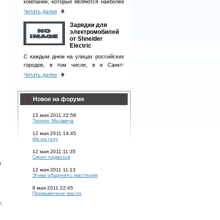
компаний, которые являются наиболее
ответственными деловыми партнерами
Читать далее
и однозначно вызывают чувство
Зарядки для
доверия у клиентов.
электромобилей
от Shneider
Electric
С каждым днем на улицах российских
городов, в том числе, в и Санкт-
Петербурге, появляется все больше
Читать далее
электромобилей.
Новое на форуме
13 мая 2011 22:58
Тюнинг Москвича
12 мая 2011 14:45
Иж на газу
12 мая 2011 11:35
Скрип тормозов
в
12 мая 2011 11:13
Этика общения с мастером
8 мая 2011 22:45
Промывочное масло
,