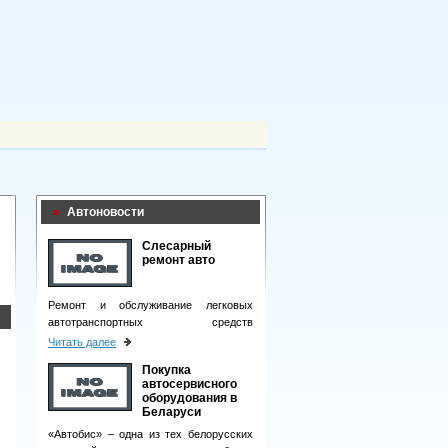
Автоновости
Слесарный
ремонт авто
Ремонт и обслуживание легковых
автотранспортных средств
подразумевает целый комплекс
Читать далее
мероприятий.
Покупка
автосервисного
оборудования в
Беларуси
«Автобис» – одна из тех белорусских