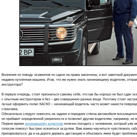
Волнения по поводу экзаменов по сдаче на права закончены, и вот заветный документ
недавно купленная машина. Итак, что же нужно знать начинающему водителю, отпр
инструктора?
В первую очередь, стоит признаться самому себе, что как бы хорошо не был сдан эк
с опытным инструктором и без – две совершенно разные вещи. Поэтому стоит застра
лучше оформить полис КАСКО – начинающий водитель часто может нанести поврежд
страховка.
Обязательно следует повесить на заднее и переднее стёкла автомобиля восклицатель
но прибавит определенной уверенности и позволит другим водителям, например, не вс
Первое время
начинающему водителю
полезно поездить с человеком, который уже 
голосом помогут быстрее освоиться за рулем. Вам важно научиться чувствовать габа
припарковаться, да и на дороге держать дистанцию и объезжать ямки будет проблема