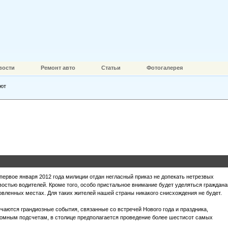
вости
Ремонт авто
Статьи
Фотогалерея
оют
первое января 2012 года милиции отдан негласный приказ не допекать нетрезвых
звостью водителей. Кроме того, особо пристальное внимание будет уделяться граждана
овленных местах. Для таких жителей нашей страны никакого снисхождения не будет.
ечаются грандиозные события, связанные со встречей Нового года и праздника,
омным подсчетам, в столице предполагается проведение более шестисот самых