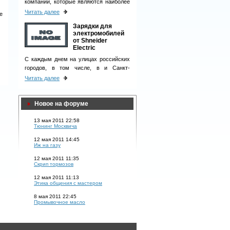
компаний, которые являются наиболее
ответственными деловыми партнерами
Читать далее
е
и однозначно вызывают чувство
Зарядки для
доверия у клиентов.
электромобилей
от Shneider
Electric
С каждым днем на улицах российских
городов, в том числе, в и Санкт-
Петербурге, появляется все больше
Читать далее
электромобилей.
Новое на форуме
13 мая 2011 22:58
Тюнинг Москвича
12 мая 2011 14:45
Иж на газу
12 мая 2011 11:35
Скрип тормозов
12 мая 2011 11:13
Этика общения с мастером
8 мая 2011 22:45
Промывочное масло