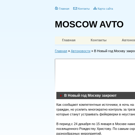
Главная
Контакты
Карта сайта
MOSCOW AVTO
Главная
Контакты
Автоно
Главная
»
Автоновости
» В Новый год Москву закр
В Новый год Москву закроют
Как сообщают компетентные источники, в ночь на 
граждан, но усилить многократно контроль за тре
которые станут устраивать фейерверки в неустан
В период с 24 декабря по 15 января в Москве нам
посвященного Рождеству Христову. По самым скр
разнообразных мероприятий.