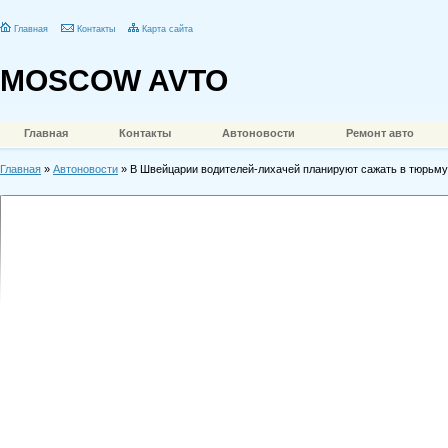
Главная
Контакты
Карта сайта
MOSCOW AVTO
Главная
Контакты
Автоновости
Ремонт авто
Главная
»
Автоновости
» В Швейцарии водителей-лихачей планируют сажать в тюрьму