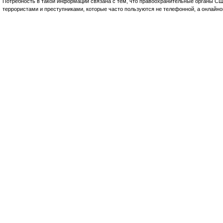
Потребность в такой информации связана с тем, что правоохранительные органы СШ
террористами и преступниками, которые часто пользуются не телефонной, а онлайно