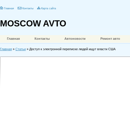
Главная
Контакты
Карта сайта
MOSCOW AVTO
Главная
Контакты
Автоновости
Ремонт авто
Главная
»
Статьи
» Доступ к электронной переписке людей ищут власти США