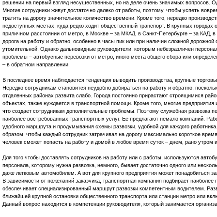
решении на первый взгляд несущественных, но на деле очень значимых вопросов. Од
Многие сотрудники живут достаточно далеко от работы, поэтому, чтобы успеть вовр
тратить на дорогу значительное количество времени. Кроме того, нередко производс
недоступных местах, куда редко ходит общественный транспорт. В крупных городах 
приличном расстоянии от метро, в Москве – за МКАД, в Санкт-Петербурге – за КАД, в 
дорога на работу и обратно, особенно в часы пик или при наличии сложной дорожной 
утомительной. Однако дальновидные руководители, которым небезразличен персона
проблемы – автобусные перевозки от метро, иного места общего сбора или определе
– в обратном направлении.
В последнее время наблюдается тенденция выводить производства, крупные торговые
Нередко сотрудникам становится неудобно добираться на работу и обратно, посколь
отдаленных районах развита слабо. Города постоянно прирастают строящимися райо
объектах, также нуждается в транспортной помощи. Кроме того, многие предприятия
что создает сотрудникам дополнительные проблемы. Поэтому служебная развозка пе
наиболее востребованных транспортных услуг. Ее предлагают немало компаний. Рабо
удобного маршрута и продумывания схемы развозки, удобной для каждого работника
образом, чтобы каждый сотрудник затрачивал на дорогу максимально короткое врем
человек сможет попасть на работу и домой в любое время суток – днем, рано утром 
Для того чтобы доставлять сотрудников на работу или с работы, используются авто
персонала, которому нужна развозка, немного, бывает достаточно одного или нескол
даже легковым автомобилем. А вот для крупного предприятия может понадобиться зак
В зависимости от пожеланий заказчика, транспортная компания подбирает наиболее 
обеспечивает специализированный маршрут развозки компетентным водителем. Разв
ближайшей крупной остановки общественного транспорта или станции метро или вклю
Данный вопрос находится в компетенции руководителя, который занимается организа