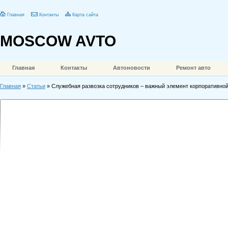
Главная
Контакты
Карта сайта
MOSCOW AVTO
Главная
Контакты
Автоновости
Ремонт авто
Главная
»
Статьи
» Служебная развозка сотрудников – важный элемент корпоративной