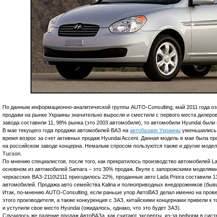
По данным информационно-аналитической группы AUTO-Consulting, май 2011 года оз
продажи на рынке Украины значительно выросли и сместили с первого места дилеро
завода составили 11, 98% рынка (это 2003 автомобиля), то автомобили Hyundai были
В мае текущего года продажи автомобилей ВАЗ на
автобазаре Украины
уменьшились н
время возрос за счет активных продаж Hyundai Accent. Данная модель в мае была п
на российском заводе концерна. Немалым спросом пользуются также и другие модели
Tucson.
По мнению специалистов, после того, как прекратилось производство автомобилей La
основном из автомобилей Samara – это 30% продаж. Вкупе с запорожскими моделями 
черкасских ВАЗ-2110\2111 приходилось 22%, проданные авто Lada Priora составили 
автомобилей. Продажа авто семейства Kalina и полноприводных внедорожников (быв
Итак, по-мнению AUTO-Consulting, если раньше упор АвтоВАЗ делал именно на пров
этого производителя, а также конкуренция с ЗАЗ, китайскими концернами привели к 
и уступили свое место Hyundai (ожидалось, однако, что это будет ЗАЗ).
Случилось же падение продаж АвтоВАЗа, как считают эксперты, из-за реформ в сист