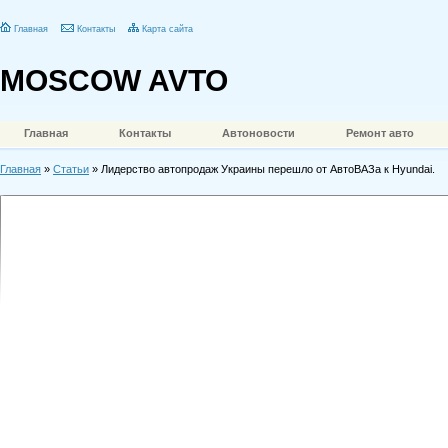
Главная
Контакты
Карта сайта
MOSCOW AVTO
Главная
Контакты
Автоновости
Ремонт авто
Главная
»
Статьи
» Лидерство автопродаж Украины перешло от АвтоВАЗа к Hyundai.