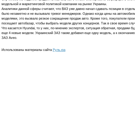
модельной и маркетинговой политикой компании на рынке Украины.
Аналитики данной сферы считают, что ВАЗ уже давно начал сдавать позиции в отдел
было незаметно и не вызывало тревог менеджеров. Однако когда цены на автомобили
моделями, это вызвало резкое сокращение продаж авто. Кроме того, покупатели про
посещают автобазар, чтобы выбрать модели других концернов. Так в свое время сл
Что касается Hyundai, то у них, по-мнению экспертов, ситуация обратная, продажи б
еще 4 новые модели. Украинский ЗАЗ также добавил еще одну модель, а к окончанию
ЗАЗ Aveo.
Использованы материалы сайта
Руль.юа