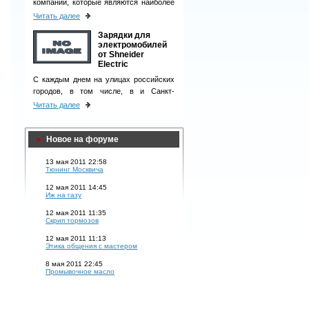
компаний, которые являются наиболее
ответственными деловыми партнерами
Читать далее
и однозначно вызывают чувство
Зарядки для
доверия у клиентов.
электромобилей
от Shneider
Electric
С каждым днем на улицах российских
городов, в том числе, в и Санкт-
Петербурге, появляется все больше
Читать далее
электромобилей.
Новое на форуме
13 мая 2011 22:58
Тюнинг Москвича
12 мая 2011 14:45
Иж на газу
12 мая 2011 11:35
Скрип тормозов
12 мая 2011 11:13
Этика общения с мастером
8 мая 2011 22:45
Промывочное масло