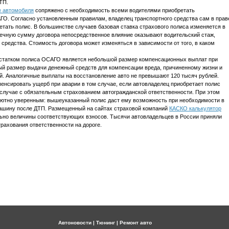
ТП.
е автомобиля
сопряжено с необходимость всеми водителями приобретать
О. Согласно установленным правилам, владелец транспортного средства сам в прав
етать полис. В большинстве случаев базовая ставка страхового полиса изменяется в
онечную сумму договора непосредственное влияние оказывают водительский стаж,
 средства. Стоимость договора может изменяться в зависимости от того, в каком
остатком полиса ОСАГО является небольшой размер компенсационных выплат при
ый размер выдачи денежный средств для компенсации вреда, причиненному жизни и
й. Аналогичные выплаты на восстановление авто не превышают 120 тысяч рублей.
енсировать ущерб при аварии в том случае, если автовладелец приобретает полис
случае с обязательным страхованием автогражданской ответственности. При этом
олютно уверенным: вышеуказанный полис даст ему возможность при необходимости в
машину после ДТП. Размещенный на сайтах страховой компаний
КАСКО калькулятор
льно величины соответствующих взносов. Тысячи автовладельцев в России приняли
рахования ответственности на дороге.
Автоновости
|
Тюнинг
|
Ремонт авто