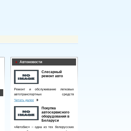
Автоновости
Слесарный
ремонт авто
Ремонт и обслуживание легковых
автотранспортных средств
подразумевает целый комплекс
Читать далее
мероприятий.
Покупка
автосервисного
оборудования в
Беларуси
«Автобис» – одна из тех белорусских