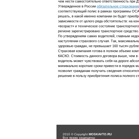
чем нести самостоятельно ответственность при Д
Утвержденное в России
обязательное страховани
соответствующий полис в рамках программы ОСАГ
решать, в какой именно компании он будет приобр
зависимости от целого ряда обстоятельств: на к
«возраст» и техническое состояние транспортного
регионе зарегистрировано транспортное средство.
По утверждениям самих водителей, главным нед
наступлении страхового случая. Так, максимальн
здоровью граждан, не превышает 160 тысяч рубле
Страховая компания готова в полном объеме комп
КАСКО. Стоимость данного договора выше, чем в 
водитель может чувствовать себя на дороге абс
минимально короткие сроки привести в порядок 
позволит гражданам получить сведения относите
решение в пользу приобретения полиса полного ст
2010 © Copyright
MOSKAVTO.RU
Все права защищены