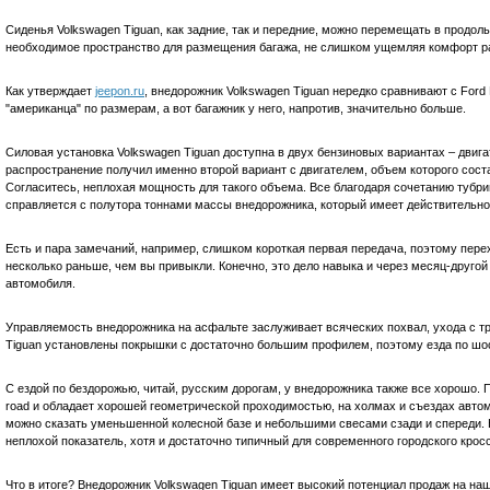
Сиденья Volkswagen Tiguan, как задние, так и передние, можно перемещать в продол
необходимое пространство для размещения багажа, не слишком ущемляя комфорт р
Как утверждает
jeepon.ru
, внедорожник Volkswagen Tiguan нередко сравнивают с Ford 
"американца" по размерам, а вот багажник у него, напротив, значительно больше.
Силовая установка Volkswagen Tiguan доступна в двух бензиновых вариантах – двигат
распространение получил именно второй вариант с двигателем, объем которого соста
Согласитесь, неплохая мощность для такого объема. Все благодаря сочетанию тубрин
справляется с полутора тоннами массы внедорожника, который имеет действительно
Есть и пара замечаний, например, слишком короткая первая передача, поэтому перех
несколько раньше, чем вы привыкли. Конечно, это дело навыка и через месяц-друго
автомобиля.
Управляемость внедорожника на асфальте заслуживает всяческих похвал, ухода с тр
Tiguan установлены покрышки с достаточно большим профилем, поэтому езда по ш
С ездой по бездорожью, читай, русским дорогам, у внедорожника также все хорошо. 
road и обладает хорошей геометрической проходимостью, на холмах и съездах автом
можно сказать уменьшенной колесной базе и небольшими свесами сзади и спереди. К
неплохой показатель, хотя и достаточно типичный для современного городского крос
Что в итоге? Внедорожник Volkswagen Tiguan имеет высокий потенциал продаж на на