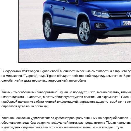
Внедорожник Volkswagen Tiguan своей внешностью весьма смахивает на старшего бр
не миникопия "Туарега", ведь Tiguan обладает собственной индивидуальностью. В ре
самобытный и даже несколько агрессивный автомобиль
Какими-то особенными "наворотами" Tiguan не порадует – это, можно сказать, типич
ничего плохого – напротив, в автомобиле чувствуется практичная скромность. Салон 
приборной панели не забита лишней информацией, управлять аудисистемой легче лег
справится даже ваша собачка.
Конечно несколько удивляет число дефлекторов, размещенных на передней панели – 
обоснование, ведь благодаря им воздушный поток распределяется в Tiguan наилучш
и для задних сидений, хотя там их число значительно меньше – всего две штуки.