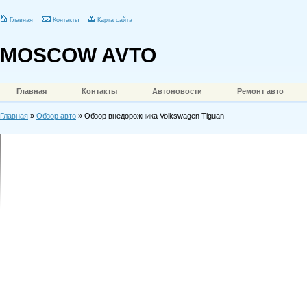
Главная
Контакты
Карта сайта
MOSCOW AVTO
Главная
Контакты
Автоновости
Ремонт авто
Главная
»
Обзор авто
» Обзор внедорожника Volkswagen Tiguan