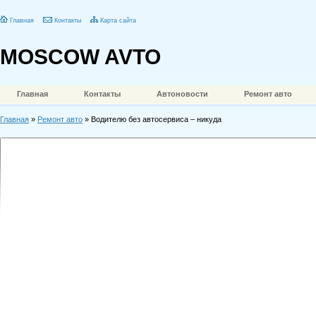
Главная
Контакты
Карта сайта
MOSCOW AVTO
Главная
Контакты
Автоновости
Ремонт авто
Главная
»
Ремонт авто
» Водителю без автосервиса – никуда