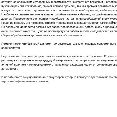
оставаться спокойным и уверенным в возможности комфортного вождения и безопас
Кузовной ремонт, как правило, займет немало времени, так как требует практически 
процесс с тщательного, детального осмотра автомобиля, необходимого, чтобы опред
Наиболее уязвимым местом кузова автомобиля является бампер, который чаще всего
дорогах. Приведение его в порядок – наиболее частая причина обращений в цех кузо
Решение проблемы с покраской отремонтированного кузова автомобиля также займет 
Но современная палитра возможных вариантов цветов очень богата, и сама краска, 
очень высокого качества. Цена же всего процесса работы в итоге складывается из в
сборки обработанных деталей, иных частных обстоятельств.
Помним также, что быстрый шиномонтаж возможен только с помощью современного 
специалистов.
Еще немного о внешних устройствах автомобиля, а именно – о его стеклах. В целях 
рекомендуется произвести процедуру бронирования стекол при помощи специальной п
активной практике – тонировка стекол, призванная защищать салон от солнечного с
автомобиля.
И не забывайте о существовании эвакуаторов, которые помогут с доставкой поломав
ждать квалифицированная помощь.