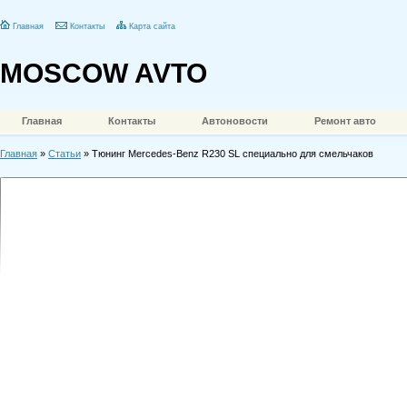
Главная
Контакты
Карта сайта
MOSCOW AVTO
Главная
Контакты
Автоновости
Ремонт авто
Главная
»
Статьи
» Тюнинг Mercedes-Benz R230 SL специально для смельчаков