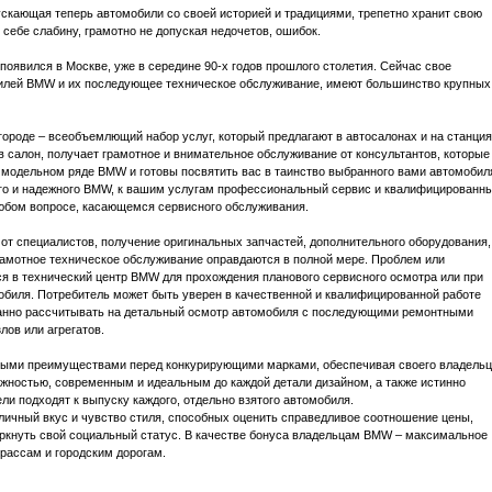
скающая теперь автомобили со своей историей и традициями, трепетно хранит свою
 себе слабину, грамотно не допуская недочетов, ошибок.
явился в Москве, уже в середине 90-х годов прошлого столетия. Сейчас свое
билей BMW и их последующее техническое обслуживание, имеют большинство крупных
ороде – всеобъемлющий набор услуг, который предлагают в автосалонах и на станци
 в салон, получает грамотное и внимательное обслуживание от консультантов, которые
 модельном ряде BMW и готовы посвятить вас в таинство выбранного вами автомобил
ого и надежного BMW, к вашим услугам профессиональный сервис и квалифицированн
любом вопросе, касающемся сервисного обслуживания.
т специалистов, получение оригинальных запчастей, дополнительного оборудования,
амотное техническое обслуживание оправдаются в полной мере. Проблем или
ося в технический центр BMW для прохождения планового сервисного осмотра или при
обиля. Потребитель может быть уверен в качественной и квалифицированной работе
данно рассчитывать на детальный осмотр автомобиля с последующими ремонтными
лов или агрегатов.
ыми преимуществами перед конкурирующими марками, обеспечивая своего владель
ностью, современным и идеальным до каждой детали дизайном, а также истинно
ли подходят к выпуску каждого, отдельно взятого автомобиля.
ичный вкус и чувство стиля, способных оценить справедливое соотношение цены,
еркнуть свой социальный статус. В качестве бонуса владельцам BMW – максимальное
трассам и городским дорогам.