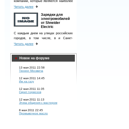
компаний, которые являются наиболее
ответственными деловыми партнерами
Читать далее
и однозначно вызывают чувство
Зарядки для
доверия у клиентов.
электромобилей
от Shneider
Electric
С каждым днем на улицах российских
городов, в том числе, в и Санкт-
Петербурге, появляется все больше
Читать далее
электромобилей.
Новое на форуме
13 мая 2011 22:58
Тюнинг Москвича
12 мая 2011 14:45
Иж на газу
12 мая 2011 11:35
Скрип тормозов
12 мая 2011 11:13
Этика общения с мастером
8 мая 2011 22:45
Промывочное масло