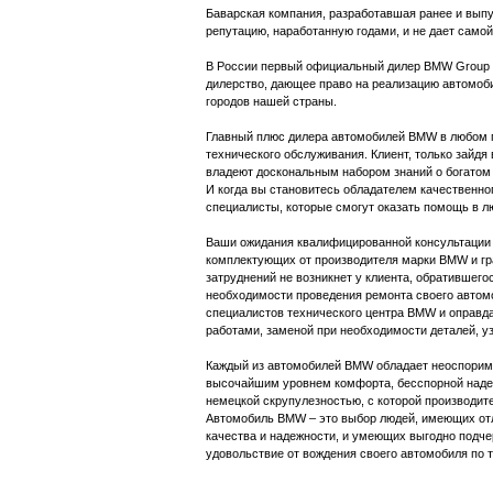
Баварская компания, разработавшая ранее и выпу
репутацию, наработанную годами, и не дает самой
В России первый официальный дилер BMW Group по
дилерство, дающее право на реализацию автомо
городов нашей страны.
Главный плюс дилера автомобилей BMW в любом г
технического обслуживания. Клиент, только зайдя
владеют доскональным набором знаний о богатом
И когда вы становитесь обладателем качественн
специалисты, которые смогут оказать помощь в 
Ваши ожидания квалифицированной консультации о
комплектующих от производителя марки BMW и гр
затруднений не возникнет у клиента, обратившег
необходимости проведения ремонта своего автом
специалистов технического центра BMW и оправ
работами, заменой при необходимости деталей, уз
Каждый из автомобилей BMW обладает неоспорим
высочайшим уровнем комфорта, бесспорной надеж
немецкой скрупулезностью, с которой производите
Автомобиль BMW – это выбор людей, имеющих отл
качества и надежности, и умеющих выгодно подч
удовольствие от вождения своего автомобиля по 