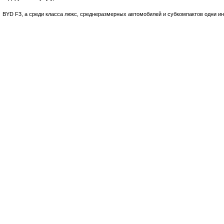
BYD F3, а среди класса люкс, среднеразмерных автомобилей и субкомпактов одни и