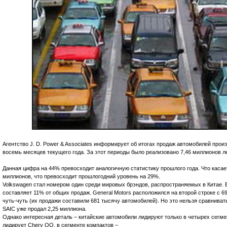
Агентство J. D. Power & Associates информирует об итогах продаж автомобилей прои
восемь месяцев текущего года. За этот периоды было реализовано 7,46 миллионов л
Данная цифра на 44% превосходит аналогичную статистику прошлого года. Что касает
миллионов, что превосходит прошлогодний уровень на 29%.
Volkswagen стал номером один среди мировых брэндов, распространяемых в Китае. Б
составляет 11% от общих продаж. General Motors расположился на второй строке с 
чуть-чуть (их продажи составили 681 тысячу автомобилей). Но это нельзя сравнива
SAIC уже продал 2,25 миллиона.
Однако интересная деталь – китайские автомобили лидируют только в четырех сегме
лидирует Chery QQ, в сегменте компактов –