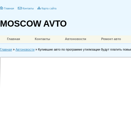
Главная
Контакты
Карта сайта
MOSCOW AVTO
Главная
Контакты
Автоновости
Ремонт авто
Главная
»
Автоновости
» Купившие авто по программе утилизации будут платить пов