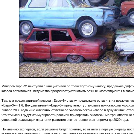
Минпромторг РФ выступил с инициативой по транспортному налогу, предложив диффе
класса автомобиля. Ведомство предлагает установить разные коэффициенты в завис
Так, для представителей класса «Евро-4» ставку предложено оставить на прежнем ур
«Евро-3» - 1,6. Для двигателей «Евро-5» предлагают установить понижающий коэффи
января 2006 года и не имеющих отметки об экологическом классе в документах, ставк
что эти меры будут стимулировать россиян приобретать экологичные транспортные с
успешной реализации стратегии развития отечественного автопрома до 2020 года.
По мнению экспертов, если решение будет принято, то от него в первую очередь пос
госпрограмме утилизации. Дело в том, что наиболее популярными для участников с