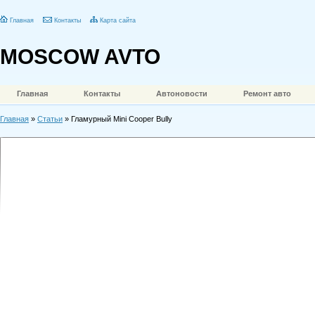
Главная
Контакты
Карта сайта
MOSCOW AVTO
Главная
Контакты
Автоновости
Ремонт авто
Главная
»
Статьи
» Гламурный Mini Cooper Bully