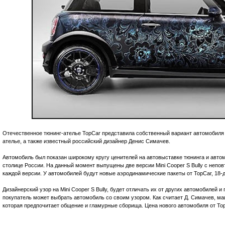
Отечественное тюнинг-ателье TopCar представила собственный вариант автомобиля M
ателье, а также известный российский дизайнер Денис Симачев.
Автомобиль был показан широкому кругу ценителей на автовыставке тюнинга и авто
столице России. На данный момент выпущены две версии Mini Cooper S Bully с непо
каждой версии. У автомобилей будут новые аэродинамические пакеты от TopCar, 18
Дизайнерский узор на Mini Cooper S Bully, будет отличать их от других автомобилей 
покупатель может выбрать автомобиль со своим узором. Как считает Д. Симачев, м
которая предпочитает общение и гламурные сборища. Цена нового автомобиля от Top