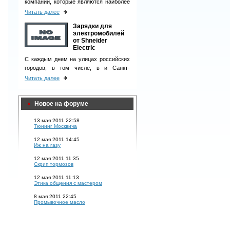
компаний, которые являются наиболее
ответственными деловыми партнерами
Читать далее
и однозначно вызывают чувство
Зарядки для
доверия у клиентов.
электромобилей
от Shneider
Electric
С каждым днем на улицах российских
городов, в том числе, в и Санкт-
Петербурге, появляется все больше
Читать далее
электромобилей.
Новое на форуме
13 мая 2011 22:58
Тюнинг Москвича
12 мая 2011 14:45
Иж на газу
12 мая 2011 11:35
Скрип тормозов
12 мая 2011 11:13
Этика общения с мастером
8 мая 2011 22:45
Промывочное масло