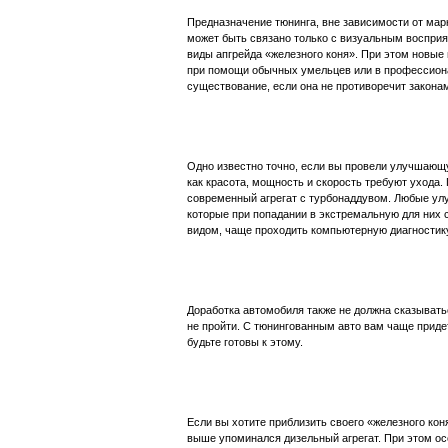
Предназначение тюнинга, вне зависимости от мар
может быть связано только с визуальным воспри
виды апгрейда «железного коня». При этом новые
при помощи обычных умельцев или в профессиона
существование, если она не противоречит закона
Одно известно точно, если вы провели улучшающу
как красота, мощность и скорость требуют ухода.
современный агрегат с турбонаддувом. Любые улу
которые при попадании в экстремальную для них 
видом, чаще проходить компьютерную диагностик
Доработка автомобиля также не должна сказывать
не пройти. С тюнингованным авто вам чаще придет
будьте готовы к этому.
Если вы хотите приблизить своего «железного коня
выше упоминался дизельный агрегат. При этом ос