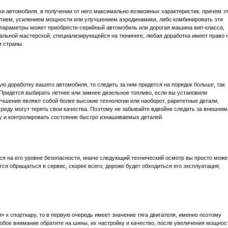
ки автомобиля, в получении от него максимально возможных характеристик, причем э
ятием, усилением мощности или улучшением аэродинамики, либо комбинировать эти
 параметры может приобрести серийный автомобиль или дорогая машина вип-класса,
льной мастерской, специализирующейся на тюниннге, любая доработка имеет право 
м страны.
ю доработку вашего автомобиля, то следить за ним придется на порядок больше, так
 Придется выбирать летнее или зимнее дизельное топливо, если вы установили
чшения являют собой более высокие технологии или наоборот, раритетные детали,
среду могут терять свои качества. Поэтому не забывайте вдвойне следить за внешним
у и контролировать состояние быстро изнашиваемых деталей.
ся на его уровне безопасности, иначе следующий технический осмотр вы просто може
ся обращаться в сервис, скорее всего, дороже будет обходиться его эксплуатация,
» к спорткару, то в первую очередь имеет значение тяга двигателя, именно поэтому
обое внимание обратите на шины, их настройку и качество, после увеличения мощнос