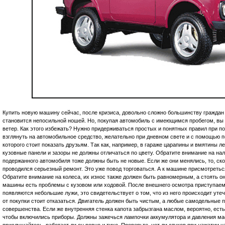
Купить новую машину сейчас, после кризиса, довольно сложно большинству граждан 
становится непосильной ношей. Но, покупая автомобиль с имеющимся пробегом, вы р
ветер. Как этого избежать? Нужно придерживаться простых и понятных правил при п
взглянуть на автомобильное средство, желательно при дневном свете и с помощью 
которого стоит показать друзьям. Так как, например, в гараже царапины и вмятины л
кузовные панели и зазоры не должны отличаться по цвету. Обратите внимание на на
подержанного автомобиля тоже должны быть не новые. Если же они менялись, то, ско
проводился серьезный ремонт. Это уже повод торговаться. А к машине присмотреть
Обратите внимание на колеса, их износ также должен быть равномерным, а стоять они
машины есть проблемы с кузовом или ходовой. После внешнего осмотра приступаем
появляются небольшие лужи, это свидетельствует о том, что из него происходит утеч
от покупки стоит отказаться. Двигатель должен быть чистым, а любые самодельные п
совершенства. Если же внутренняя стенка капота забрызгана маслом, вероятно, есть 
чтобы включились приборы. Должны зажечься лампочки аккумулятора и давления мас
прислушайтесь, работает ли он ровно и тихо. Проверьте, нет ли стуков при нажатии 