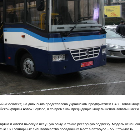
ий «Василек») на днях была представлена украинским предприятием БАЗ. Новая моде
ийской фирмы Ashok Leyland, в то время как предыдущие модели использовали шасси
артно и имеют высокую несущую раму, а также рессорную подвеску. Модель оснащен
стью 160 лошадиных сил. Количество посадочных мест в автобусе – 55. Стоимость