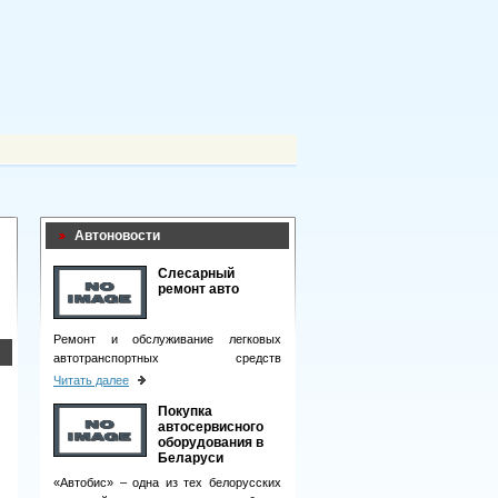
Автоновости
Слесарный
ремонт авто
Ремонт и обслуживание легковых
автотранспортных средств
подразумевает целый комплекс
Читать далее
мероприятий.
Покупка
автосервисного
оборудования в
Беларуси
«Автобис» – одна из тех белорусских