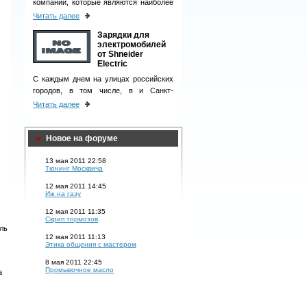
компаний, которые являются наиболее
ответственными деловыми партнерами
Читать далее
и однозначно вызывают чувство
Зарядки для
доверия у клиентов.
электромобилей
от Shneider
Electric
С каждым днем на улицах российских
городов, в том числе, в и Санкт-
Петербурге, появляется все больше
Читать далее
электромобилей.
Новое на форуме
13 мая 2011 22:58
Тюнинг Москвича
12 мая 2011 14:45
Иж на газу
12 мая 2011 11:35
Скрип тормозов
ль
12 мая 2011 11:13
Этика общения с мастером
8 мая 2011 22:45
Промывочное масло
а